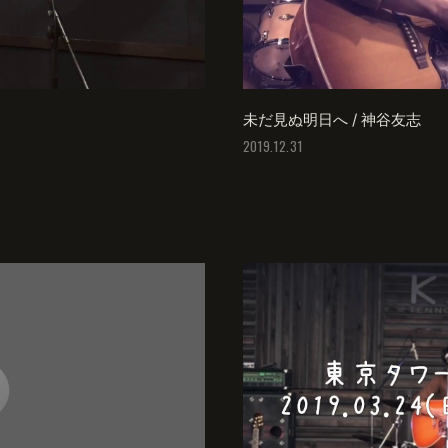
未だ見ぬ明日へ / 神谷友志
2019.12.31