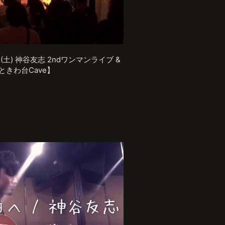
14(土) 神谷友志 2ndワンマンライブ &
ときわ台Cave】