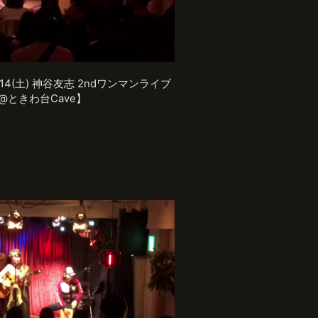
2.14(土) 神谷友志 2ndワンマンライブ
@ときわ台Cave】