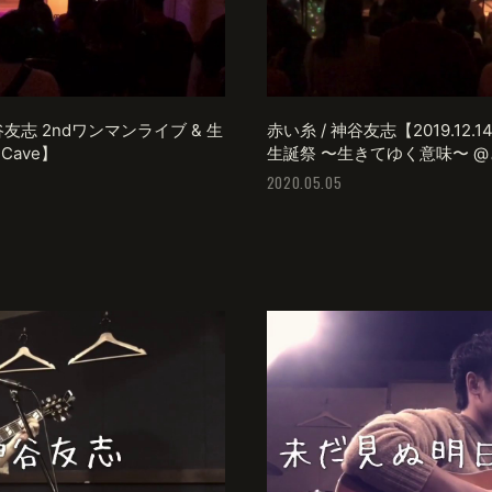
 神谷友志 2ndワンマンライブ & 生
赤い糸 / 神谷友志【2019.12.
ave】
生誕祭 〜生きてゆく意味〜 @
2020.05.05