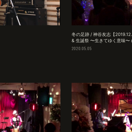
冬の足跡 / 神谷友志【2019.1
& 生誕祭 〜生きてゆく意味〜 
2020.05.05