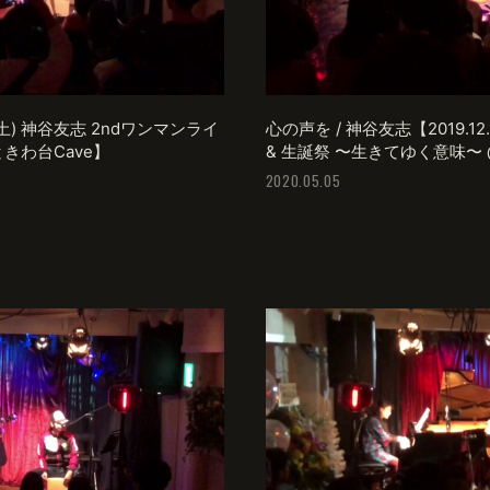
4(土) 神谷友志 2ndワンマンライ
心の声を / 神谷友志【2019.1
ときわ台Cave】
& 生誕祭 〜生きてゆく意味〜 
2020.05.05